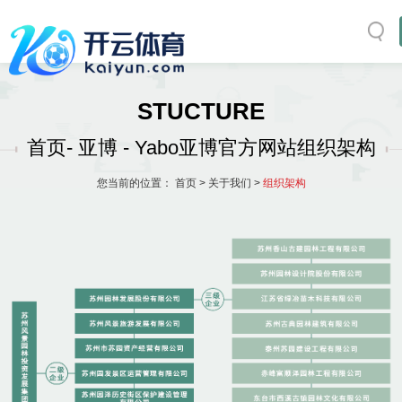
STUCTURE
首页- 亚博 - Yabo亚博官方网站组织架构
您当前的位置：
首页
>
关于我们
>
组织架构