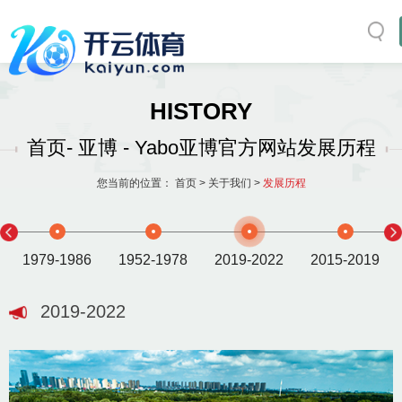
HISTORY
首页- 亚博 - Yabo亚博官方网站发展历程
您当前的位置：
首页
>
关于我们
>
发展历程
1979-1986
1952-1978
2019-2022
2015-2019
2019-2022