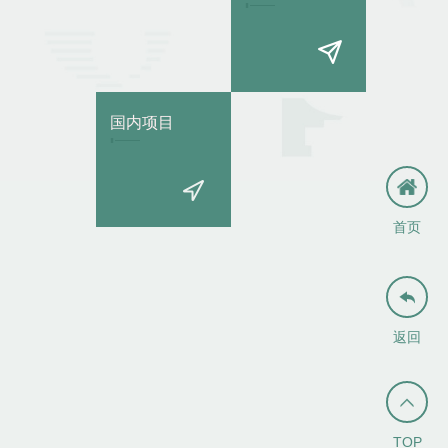
国内项目
首页

返回

TOP