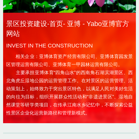
景区投资建设-首页- 亚博 - Yabo亚博官方
网站
INVEST IN THE CONSTRUCTION
相关企业：亚博体育资产经营有限公司、亚博体育园发景
区管理运营有限公司、亚博体育一甲园林运营有限公司。
主要承担亚博体育“四角山水”的西南角石湖滨湖景区、西
北角虎丘湿地公园的运营管理工作。在对景区的运营管理、活
动策划上，始终致力于突出景区特色，以满足人民对美好生活
的向往为目标，组织开展群众性活动和“非遗进景区”、湿地自
然课堂等研学类项目，在传承江南水乡记忆中，不断探索公益
性景区企业化运营新路径和管理新模式。