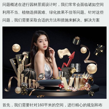
问题概述在进行园林景观设计时，我们常常会面临诸如空间
利用不当、植物选择困难、绿化效果不佳等问题。针对这些
问题，我们需要采取合适的方法和措施来解决。解决方案
首先，我们需要针对160平米的空间，进行精心的规划和布