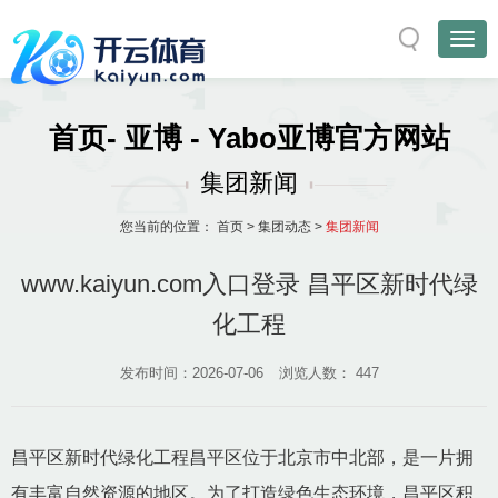
首页- 亚博 - Yabo亚博官方网站
集团新闻
您当前的位置：
首页
>
集团动态
>
集团新闻
www.kaiyun.com入口登录 昌平区新时代绿
化工程
发布时间：2026-07-06
浏览人数：
447
昌平区新时代绿化工程昌平区位于北京市中北部，是一片拥
有丰富自然资源的地区。为了打造绿色生态环境，昌平区积