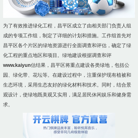
为了有效推进绿化工程，昌平区成立了由相关部门负责人组
成的专项工作组，制定了详细的计划和措施。工作组首先对
昌平区各个片区的绿地资源进行全面调查和评估，确定了绿
化工程的重点地区和项目。绿地建设根据调查和评
www.kaiyun
估结果，昌平区将重点建设各类绿地，包括公
园、绿化带、花坛等。在建设过程中，注重保护现有植被和
生态环境，采用生态友好的绿化材料和技术。同时，结合景
观设计，使绿地既美观又实用，满足居民休闲娱乐和健身需
求。