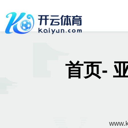
首页- 
www