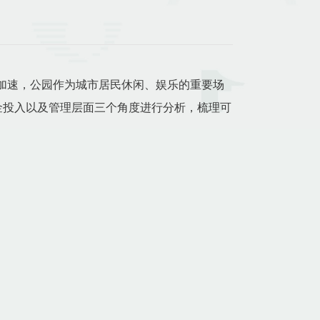
加速，公园作为城市居民休闲、娱乐的重要场
金投入以及管理层面三个角度进行分析，梳理可